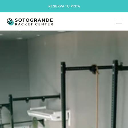
RESERVA TU PISTA