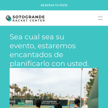
RESERVA TU PISTA
Sea cual sea su 
evento, estaremos 
encantados de 
planificarlo con usted.