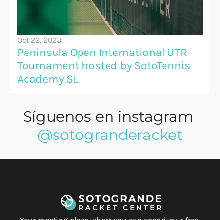
Oct 22, 2023
Peninsula Open International UTR 
Tournament hosted by SotoTennis 
Academy SL
Síguenos en instagram 
@sotogranderacket
Your meeting place where you can spend your free 